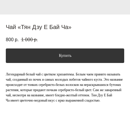
Чай «Тян Дзу Е Бай Ча»
800
р.
1 000
р.
Купить
Легендарный белый чай с цветком хризантемы. Белым чаем принято называть
чай, созданный из почек и самых молодых побегов чайного куста. Это название
происходит от тонких серебристо-белых волосков на нераскрывшихся бутонах
растения, которые придают почкам серебристо-белый цвет. Сам же заваренный
чай, несмотря на название, имеет бледно-желтый оттенок. Тян Дзу Е Бай
Ча имеет цветочно-медовый вкус с ярко выраженной сладостью.