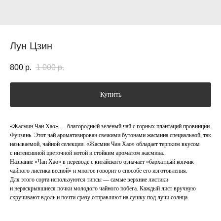
Лун Цзин
800
р.
1 000
р.
Купить
«Жасмин Чан Хао» — благородный зеленый чай с горных плантаций провинции
Фуцзянь. Этот чай ароматизирован свежими бутонами жасмина специальной, так
называемой, чайной селекции. «Жасмин Чан Хао» обладает терпким вкусом
с интенсивной цветочной нотой и стойким ароматом жасмина.
Название «Чан Хао» в переводе с китайского означает «бархатный кончик
чайного листика весной» и многое говорит о способе его изготовления.
Для этого сорта используются типсы — самые верхние листики
и нераскрывшиеся почки молодого чайного побега. Каждый лист вручную
скручивают вдоль и почти сразу отправляют на сушку под лучи солнца.